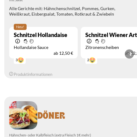
Alle Gerichte mit: Hähnchenschnitzel, Pommes, Gurken,
Weißkraut, Eisbergsalat, Tomaten, Rotkraut & Zwiebeln
Neu!
Schnitzel Hollandaise
Schnitzel Wiener Art
Hollandaise Sauce
Zitronenscheiben
ab
12,50 €
ab
12,
3
2
Produktinformationen
DÖNER
Hähnchen- oder Kalbfleisch (extra Fleisch 1€ mehr)