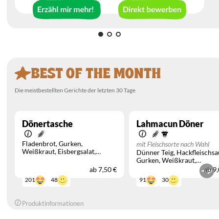
BEST OF THE MONTH
Die meistbestellten Gerichte der letzten 30 Tage
Dönertasche
Lahmacun Döner
Fladenbrot
Gurken
mit Fleischsorte nach Wahl
Weißkraut
Eisbergsalat
Dünner Teig
Hackfleischsa
Tomaten
Rotkraut
Zwiebeln
Gurken
Weißkraut
Eisbergsalat
Tomaten
ab
7,50 €
ab
9,
Rotkraut
Zwiebeln
48
30
201
91
Produktinformationen