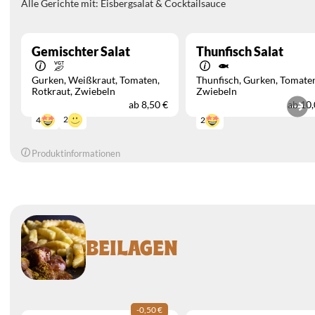
Alle Gerichte mit: Eisbergsalat & Cocktailsauce
Gemischter Salat
Thunfisch Salat
Gurken
Weißkraut
Tomaten
Thunfisch
Gurken
Tomate
Rotkraut
Zwiebeln
Zwiebeln
ab
8,50 €
ab
10,
2
4
2
Produktinformationen
BEILAGEN
-0,50 €