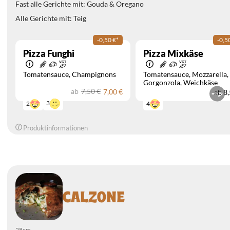
Fast alle Gerichte mit: Gouda & Oregano
Alle Gerichte mit: Teig
-0,50 €
*
-0,5
Pizza Funghi
Pizza Mixkäse
Tomatensauce
Champignons
Tomatensauce
Mozzarella
Gorgonzola
Weichkäse
ab
7,50 €
7,00 €
ab
8,
3
2
4
Produktinformationen
CALZONE
28cm