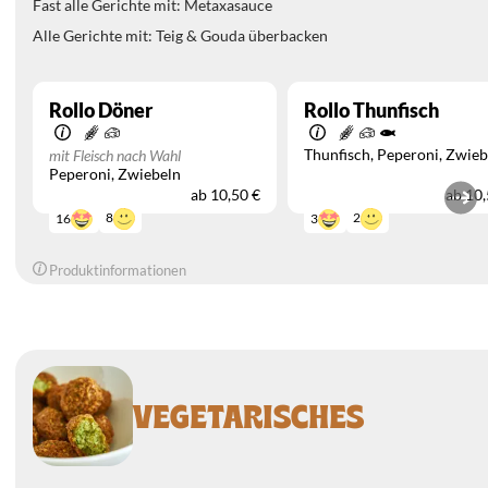
Fast alle Gerichte mit: Metaxasauce
Alle Gerichte mit: Teig & Gouda überbacken
Rollo Döner
Rollo Thunfisch
Thunfisch
Peperoni
Zwieb
mit Fleisch nach Wahl
Peperoni
Zwiebeln
ab
10,50 €
ab
10,
8
2
16
3
Produktinformationen
VEGETARISCHES