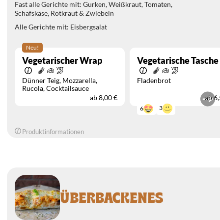
Fast alle Gerichte mit: Gurken, Weißkraut, Tomaten,
Schafskäse, Rotkraut & Zwiebeln
Alle Gerichte mit: Eisbergsalat
Neu!
Vegetarischer Wrap
Vegetarische Tasche
Dünner Teig
Mozzarella
Fladenbrot
Rucola
Cocktailsauce
ab
8,00 €
ab
6,
3
6
Produktinformationen
ÜBERBACKENES