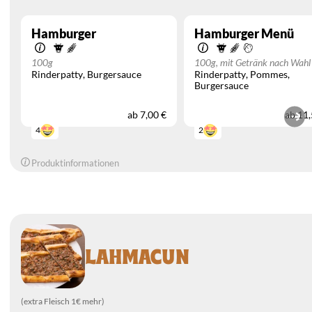
Hamburger
Hamburger Menü
100g
100g, mit Getränk nach Wahl
Rinderpatty
Burgersauce
Rinderpatty
Pommes
Burgersauce
ab
7,00 €
ab
11,
4
2
Produktinformationen
LAHMACUN
(extra Fleisch 1€ mehr)