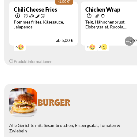
-1,00 €
*
Chili Cheese Fries
Chicken Wrap
Pommes frites
Käsesauce
Teig
Hähnchenbrust
Jalapenos
Eisbergsalat
Rucola
Cocktailsauce
ab
5,00 €
ab
9,
3
3
6
Produktinformationen
BURGER
Alle Gerichte mit: Sesambrötchen, Eisbergsalat, Tomaten &
Zwiebeln