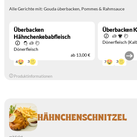
Alle Gerichte mit: Gouda überbacken, Pommes & Rahmsauce
Überbacken
Überbacken K
Hähnchenkebabfleisch
Dönerfleisch (Kal
Dönerfleisch
ab
13,00 €
3
3
4
7
Produktinformationen
HÄHNCHENSCHNITZEL
mit Salat