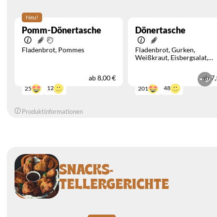
Neu!
Pomm-Dönertasche
Dönertasche
Fladenbrot
Pommes
Fladenbrot
Gurken
Weißkraut
Eisbergsalat
Tomaten
Rotkraut
Zwiebe
ab
8,00 €
ab
7,
12
48
25
201
Produktinformationen
SNACKS-
TELLERGERICHTE