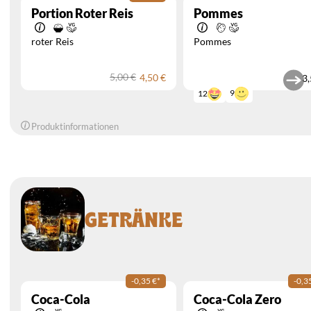
Portion Roter Reis
Pommes
roter Reis
Pommes
5,00 €
4,50 €
3,
9
12
Produktinformationen
GETRÄNKE
-0,35 €
*
-0,3
Coca-Cola
Coca-Cola Zero