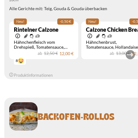
Alle Gerichte mit: Teig, Gouda & Gouda überbacken
Neu!
-0,50 €
Neu!
-0,
Rintelner Calzone
Calzone Chicken Bre
Hähnchenfleisch vom
Hähnchenbrust
Drehspieß
Tomatensauce
Tomatensauce
Hollandaise
Hollandaise Sauce
Peperoni
Sauce
Peperoni
Zwiebeln
ab
12,50 €
ab
13,00 €
12,00 €
12,
8
Produktinformationen
BACKOFEN-ROLLOS