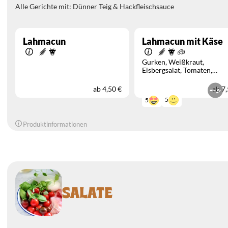
Alle Gerichte mit: Dünner Teig & Hackfleischsauce
Lahmacun
Lahmacun mit Käse
Gurken
Weißkraut
Eisbergsalat
Tomaten
Schafskäse
Rotkraut
Zwie
ab
4,50 €
ab
7,
5
5
Produktinformationen
SALATE